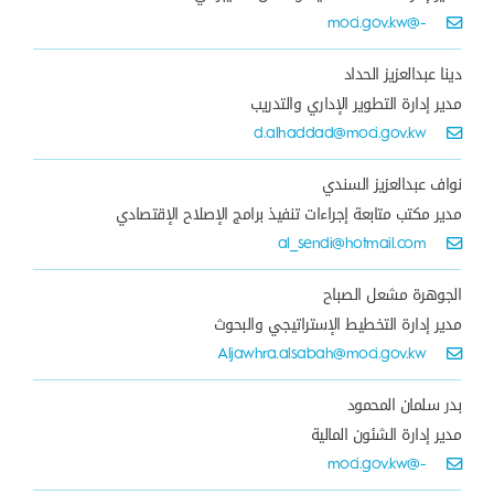
-@moci.gov.kw
دينا عبدالعزيز الحداد
مدير إدارة التطوير الإداري والتدريب
d.alhaddad@moci.gov.kw
نواف عبدالعزيز السندي
مدير مكتب متابعة إجراءات تنفيذ برامج الإصلاح الإقتصادي
al__sendi@hotmail.com
الجوهرة مشعل الصباح
مدير إدارة التخطيط الإستراتيجي والبحوث
Aljawhra.alsabah@moci.gov.kw
بدر سلمان المحمود
مدير إدارة الشئون المالية
-@moci.gov.kw