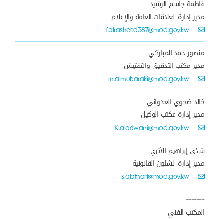
فاطمة جاسم الرشيد
مدير إدارة العلاقات العامة والإعلام
f.alrasheed387@moci.gov.kw
منصور حمد المباركي
مدير مكتب التدقيق والتفتيش
m.almubaraki@moci.gov.kw
خالد ضحوي العدواني
مدير إدارة مكتب الوكيل
K.aladwani@moci.gov.kw
شذى إبراهيم الأثري
مدير إدارة الشئون القانونية
s.alathari@moci.gov.kw
-------
المكتب الفني