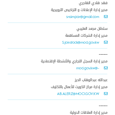
فهد هادي الهاجري
مدير إدارة الإعلانات و التراخيص الترويجية
snsimpar@gmail.com
سلطان مجعد العتيبي
مدير إدارة الشركات المساهمة
S.joinstock@moci.gov.kw
------
مدير إدارة السجل التجاري والأنشطة الإقتصادية
-@moci.gov.kw
عبدالله عبدالوهاب الحرز
مدير إدارة مركز الكويت للأعمال بالتكليف
AB.ALERZ@MOCI.GOV.KW
------
مدير إدارة العلاقات الدولية