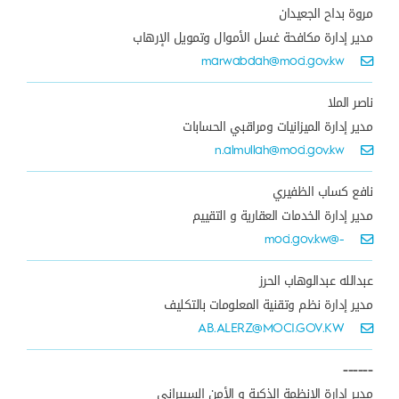
مروة بداح الجعيدان
مدير إدارة مكافحة غسل الأموال وتمويل الإرهاب
marwabdah@moci.gov.kw
ناصر الملا
مدير إدارة الميزانيات ومراقبي الحسابات
n.almullah@moci.gov.kw
نافع كساب الظفيري
مدير إدارة الخدمات العقارية و التقييم
-@moci.gov.kw
عبدالله عبدالوهاب الحرز
مدير إدارة نظم وتقنية المعلومات بالتكليف
AB.ALERZ@MOCI.GOV.KW
------
مدير إدارة الانظمة الذكية و الأمن السيبراني